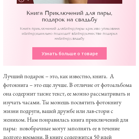
Книга Приключений для пары,
подарок на свадьбу
Книга приключений для&nbsp;пары красиво упакована
и&nbsp;идеально подходит в&nbsp;качестве подарка
на&nbsp;свадьбу
Узнать больше о товаре
Лучший подарок – это, как известно, книга. А
фотокнига – это еще лучше. В отличие от фотоальбома
она содержит также текст, ее можно рассматривать и
изучать часами. Ты можешь посвятить фотокнигу
жизни подруги, вашей дружбе или лав-стори с
женихом. Нам понравилась книга приключений для
пары: новобрачные могут заполнять ее в течение
долгого времени. В книге содержится 50 идей