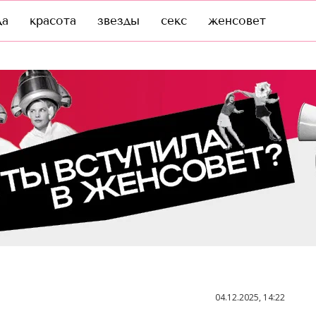
да
красота
звезды
секс
женсовет
04.12.2025, 14:22