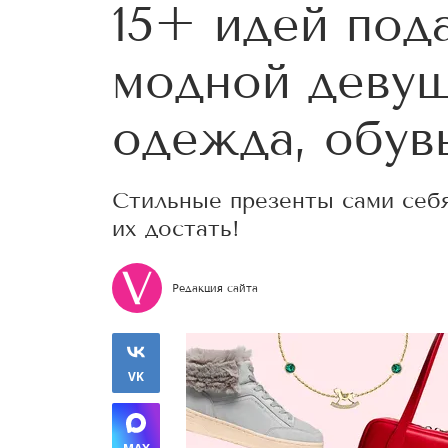
15+ идей под
модной девуш
одежда, обув
Стильные презенты сами себя
их достать!
Редакция сайта
VK