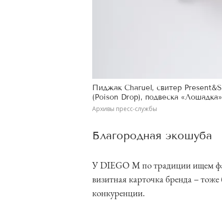
Пиджак Charuel, свитер Present
(Poison Drop), подвеска «Лошадка
Архивы пресс-службы
Благородная экошуба
У DIEGO M по традиции ищем фа
визитная карточка бренда – тоже 
конкуренции.