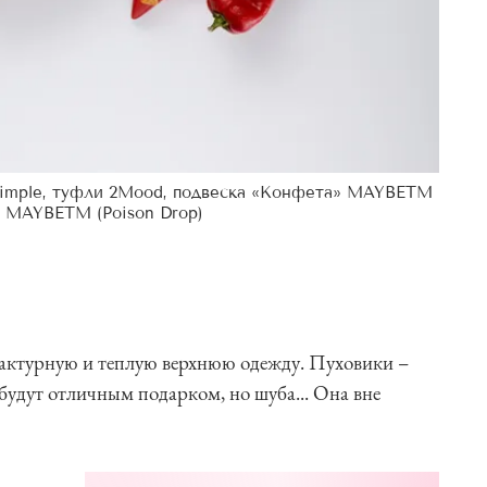
&Simple, туфли 2Mood, подвеска «Конфета» MAYBETM
» MAYBETM (Poison Drop)
ктурную и теплую верхнюю одежду. Пуховики –
будут отличным подарком, но шуба... Она вне